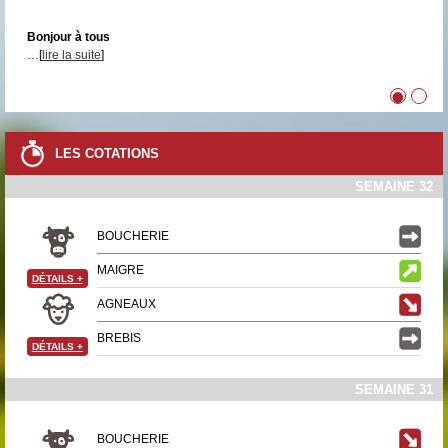
Bonjour à tous
…[
lire la suite
]
•
•
LES COTATIONS
SEMAINE 32
BOUCHERIE
MAIGRE
DÉTAILS
+
AGNEAUX
BREBIS
DÉTAILS
+
SEMAINE 31
BOUCHERIE