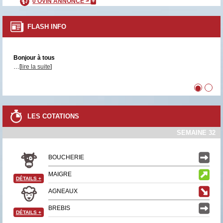
0 OVIN ANNONCÉ >
+
FLASH INFO
Bonjour à tous
…[
lire la suite
]
•
•
LES COTATIONS
SEMAINE 32
BOUCHERIE
MAIGRE
DÉTAILS
+
AGNEAUX
BREBIS
DÉTAILS
+