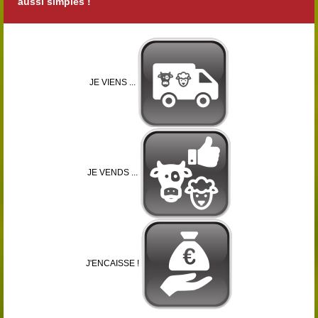
aussi simples !
JE VIENS ...
JE VENDS ...
J'ENCAISSE !