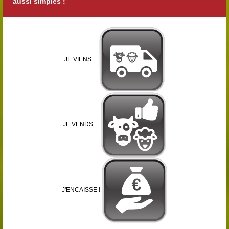
aussi simples !
JE VIENS ...
JE VENDS ...
J'ENCAISSE !