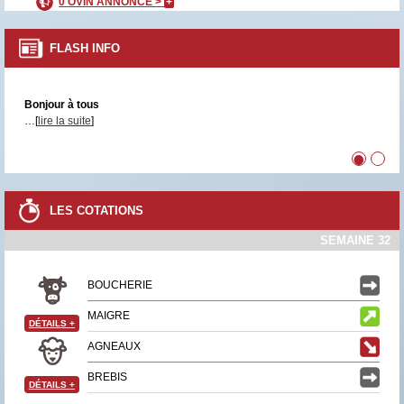
0 OVIN ANNONCÉ >
+
FLASH INFO
Bonjour à tous
…[
lire la suite
]
•
•
LES COTATIONS
SEMAINE 32
BOUCHERIE
MAIGRE
DÉTAILS
+
AGNEAUX
BREBIS
DÉTAILS
+