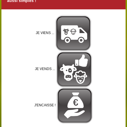
aussi simples !
JE VIENS ...
JE VENDS ...
J'ENCAISSE !