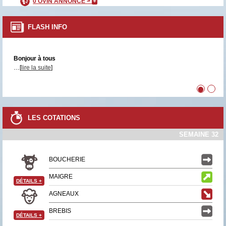
0 OVIN ANNONCÉ >
+
FLASH INFO
Bonjour à tous
…[
lire la suite
]
•
•
LES COTATIONS
SEMAINE 32
BOUCHERIE
MAIGRE
DÉTAILS
+
AGNEAUX
BREBIS
DÉTAILS
+