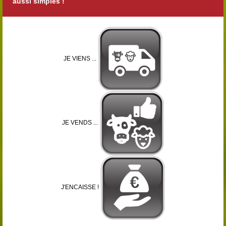
aussi simples !
JE VIENS ...
JE VENDS ...
J'ENCAISSE !