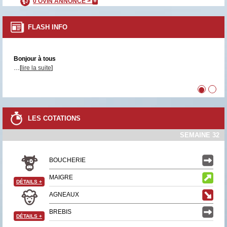
0 OVIN ANNONCÉ >
+
FLASH INFO
Bonjour à tous
…[
lire la suite
]
•
•
LES COTATIONS
SEMAINE 32
BOUCHERIE
MAIGRE
DÉTAILS
+
AGNEAUX
BREBIS
DÉTAILS
+