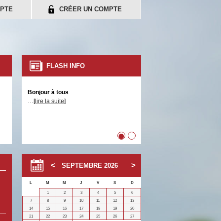
PTE
CRÉER UN COMPTE
FLASH INFO
Bonjour à tous
…[
lire la suite
]
•
•
SEPTEMBRE
2026
L
M
M
J
V
S
D
1
2
3
4
5
6
7
8
9
10
11
12
13
14
15
16
17
18
19
20
21
22
23
24
25
26
27