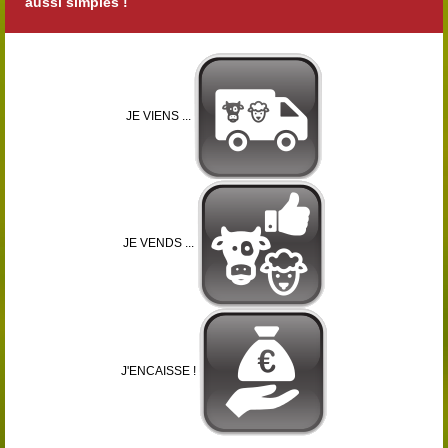
aussi simples !
JE VIENS ...
JE VENDS ...
J'ENCAISSE !