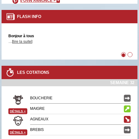
0 OVIN ANNONCÉ >
+
FLASH INFO
Bonjour à tous
…[
lire la suite
]
•
•
LES COTATIONS
SEMAINE 32
BOUCHERIE
MAIGRE
DÉTAILS
+
AGNEAUX
BREBIS
DÉTAILS
+