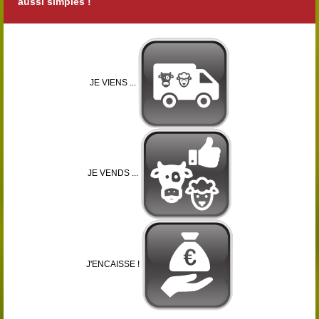
aussi simples !
JE VIENS ...
JE VENDS ...
J'ENCAISSE !