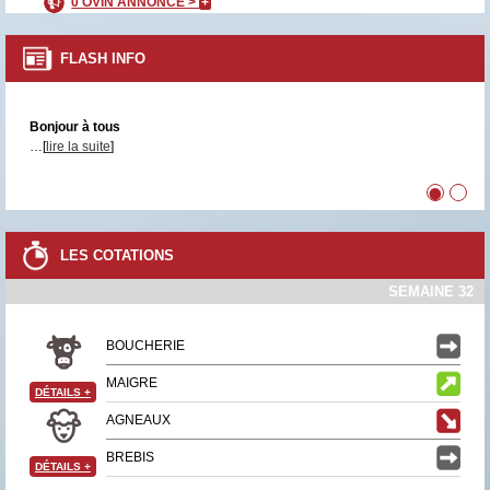
0 OVIN ANNONCÉ >
+
FLASH INFO
Bonjour à tous
…[
lire la suite
]
•
•
LES COTATIONS
SEMAINE 32
BOUCHERIE
MAIGRE
DÉTAILS
+
AGNEAUX
BREBIS
DÉTAILS
+