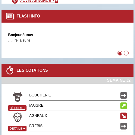
0 OVIN ANNONCÉ >
+
FLASH INFO
Bonjour à tous
…[
lire la suite
]
•
•
LES COTATIONS
SEMAINE 32
BOUCHERIE
MAIGRE
DÉTAILS
+
AGNEAUX
BREBIS
DÉTAILS
+