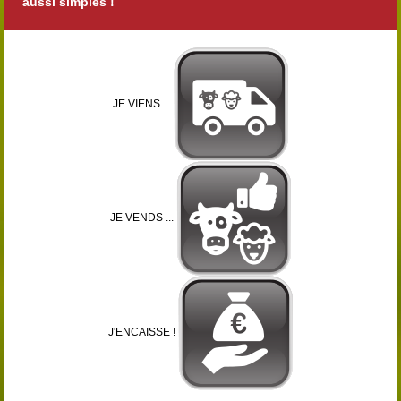
aussi simples !
JE VIENS ...
JE VENDS ...
J'ENCAISSE !