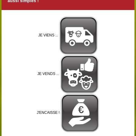
aussi simples !
JE VIENS ...
JE VENDS ...
J'ENCAISSE !