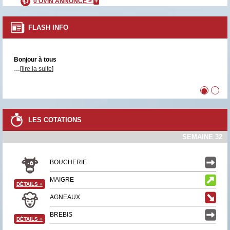
0 OVIN ANNONCÉ >
+
FLASH INFO
Bonjour à tous
…[
lire la suite
]
•
•
LES COTATIONS
SEMAINE 32
BOUCHERIE
MAIGRE
DÉTAILS
+
AGNEAUX
BREBIS
DÉTAILS
+