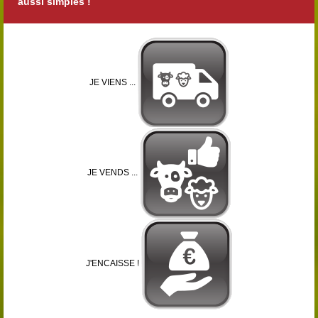
aussi simples !
JE VIENS ...
JE VENDS ...
J'ENCAISSE !