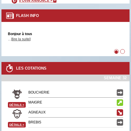
0 OVIN ANNONCÉ >
+
FLASH INFO
Bonjour à tous
…[
lire la suite
]
•
•
LES COTATIONS
SEMAINE 32
BOUCHERIE
MAIGRE
DÉTAILS
+
AGNEAUX
BREBIS
DÉTAILS
+