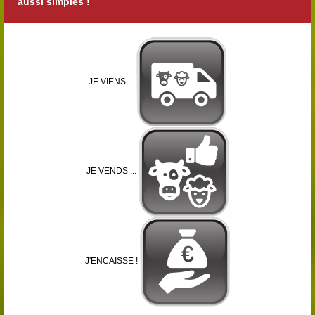
aussi simples !
JE VIENS ...
JE VENDS ...
J'ENCAISSE !