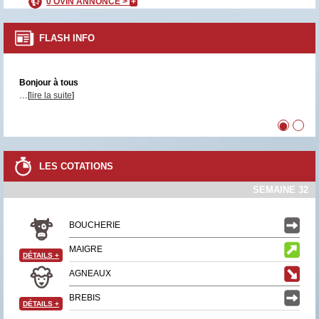
0 OVIN ANNONCÉ >
+
FLASH INFO
Bonjour à tous
…[
lire la suite
]
•
•
LES COTATIONS
SEMAINE 32
BOUCHERIE
MAIGRE
DÉTAILS
+
AGNEAUX
BREBIS
DÉTAILS
+