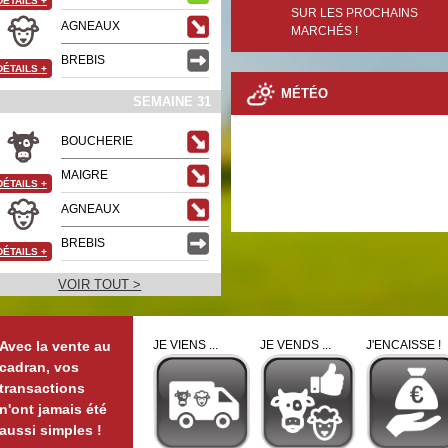
DÉTAILS
+
SUR LES PROCHAINS
AGNEAUX
MARCHÉS !
BREBIS
DÉTAILS
+
MÉTÉO
SEMAINE 31
BOUCHERIE
MAIGRE
DÉTAILS
+
AGNEAUX
BREBIS
DÉTAILS
+
VOIR TOUT >
Avec la vente au
JE VIENS ...
JE VENDS ...
J'ENCAISSE !
cadran, vos
transactions
n'ont jamais été
aussi simples !