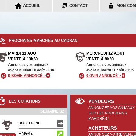
ACCUEIL
CONTACT
MON COM
PROCHAINS MARCHÉS AU CADRAN
MARDI 11 AOÛT
MERCREDI 12 AOÛT
VENTE À 13h30
VENTE À 8h30
Annoncez vos animaux
Annoncez vos animaux
avant le lundi 10 août - 19h
avant le mardi 11 août - 19h
0 BOVIN ANNONCÉ >
+
0 OVIN ANNONCÉ >
+
VENDEURS
LES COTATIONS
ANNONCEZ VOS ANIMAUX
SEMAINE 32
SUR LES PROCHAINS
MARCHÉS !
BOUCHERIE
ACHETEURS
MAIGRE
ANNONCEZ VOTRE VENUE