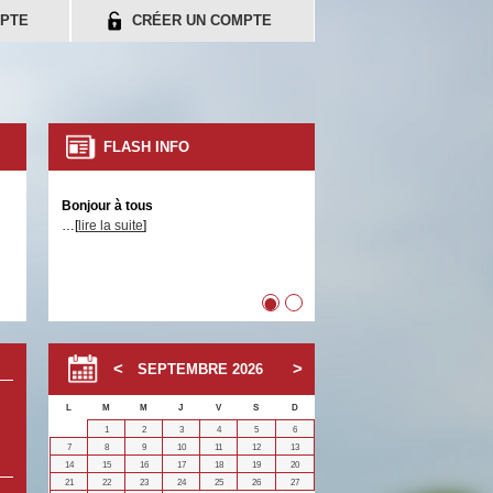
PTE
CRÉER UN COMPTE
FLASH INFO
Bonjour à tous
…[
lire la suite
]
•
•
SEPTEMBRE
2026
L
M
M
J
V
S
D
1
2
3
4
5
6
7
8
9
10
11
12
13
14
15
16
17
18
19
20
21
22
23
24
25
26
27