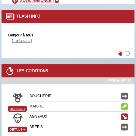
0 OVIN ANNONCÉ >
+
FLASH INFO
Bonjour à tous
…[
lire la suite
]
•
•
LES COTATIONS
SEMAINE 32
BOUCHERIE
MAIGRE
DÉTAILS
+
AGNEAUX
BREBIS
DÉTAILS
+