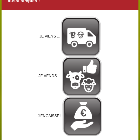
aussi simples !
JE VIENS ...
JE VENDS ...
J'ENCAISSE !