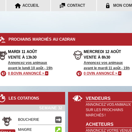
ACCUEIL
CONTACT
MON COM
PROCHAINS MARCHÉS AU CADRAN
MARDI 11 AOÛT
MERCREDI 12 AOÛT
VENTE À 13h30
VENTE À 8h30
Annoncez vos animaux
Annoncez vos animaux
avant le lundi 10 août - 19h
avant le mardi 11 août - 19h
0 BOVIN ANNONCÉ >
+
0 OVIN ANNONCÉ >
+
VENDEURS
LES COTATIONS
ANNONCEZ VOS ANIMAUX
SEMAINE 32
SUR LES PROCHAINS
MARCHÉS !
BOUCHERIE
ACHETEURS
MAIGRE
ANNONCEZ VOTRE VENUE