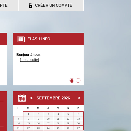
PTE
CRÉER UN COMPTE
FLASH INFO
Bonjour à tous
…[
lire la suite
]
•
•
SEPTEMBRE
2026
L
M
M
J
V
S
D
1
2
3
4
5
6
7
8
9
10
11
12
13
14
15
16
17
18
19
20
21
22
23
24
25
26
27