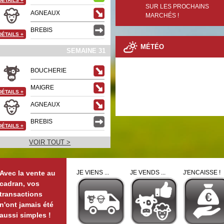
DÉTAILS
+
SUR LES PROCHAINS
AGNEAUX
MARCHÉS !
BREBIS
DÉTAILS
+
MÉTÉO
SEMAINE 31
BOUCHERIE
MAIGRE
DÉTAILS
+
AGNEAUX
BREBIS
DÉTAILS
+
VOIR TOUT >
Avec la vente au
JE VIENS ...
JE VENDS ...
J'ENCAISSE !
cadran, vos
transactions
n'ont jamais été
aussi simples !