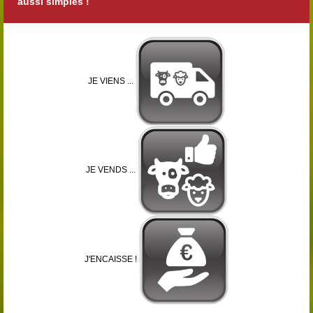
aussi simples !
JE VIENS ...
JE VENDS ...
J'ENCAISSE !