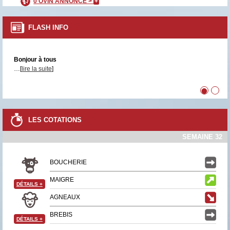
0 OVIN ANNONCÉ >
+
FLASH INFO
Bonjour à tous
…[
lire la suite
]
•
•
LES COTATIONS
SEMAINE 32
BOUCHERIE
MAIGRE
DÉTAILS
+
AGNEAUX
BREBIS
DÉTAILS
+