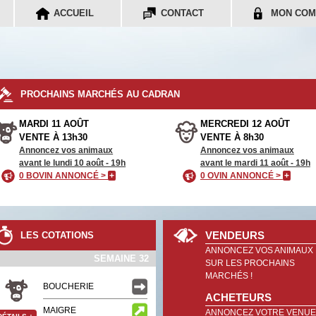
ACCUEIL
CONTACT
MON COM
PROCHAINS MARCHÉS AU CADRAN
MARDI 11 AOÛT
MERCREDI 12 AOÛT
VENTE À 13h30
VENTE À 8h30
Annoncez vos animaux
Annoncez vos animaux
avant le lundi 10 août - 19h
avant le mardi 11 août - 19h
0 BOVIN ANNONCÉ >
+
0 OVIN ANNONCÉ >
+
VENDEURS
LES COTATIONS
ANNONCEZ VOS ANIMAUX
SEMAINE 32
SUR LES PROCHAINS
MARCHÉS !
BOUCHERIE
ACHETEURS
MAIGRE
ANNONCEZ VOTRE VENUE