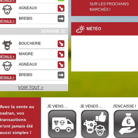
DÉTAILS
+
SUR LES PROCHAINS
AGNEAUX
MARCHÉS !
BREBIS
DÉTAILS
+
MÉTÉO
SEMAINE 31
BOUCHERIE
MAIGRE
DÉTAILS
+
AGNEAUX
BREBIS
DÉTAILS
+
VOIR TOUT >
Avec la vente au
JE VIENS ...
JE VENDS ...
J'ENCAISSE !
cadran, vos
transactions
n'ont jamais été
aussi simples !