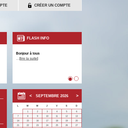
PTE
CRÉER UN COMPTE
FLASH INFO
Bonjour à tous
…[
lire la suite
]
•
•
SEPTEMBRE
2026
L
M
M
J
V
S
D
1
2
3
4
5
6
7
8
9
10
11
12
13
14
15
16
17
18
19
20
21
22
23
24
25
26
27