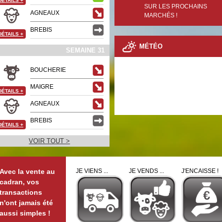
DÉTAILS
+
SUR LES PROCHAINS
AGNEAUX
MARCHÉS !
BREBIS
DÉTAILS
+
MÉTÉO
SEMAINE 31
BOUCHERIE
MAIGRE
DÉTAILS
+
AGNEAUX
BREBIS
DÉTAILS
+
VOIR TOUT >
Avec la vente au
JE VIENS ...
JE VENDS ...
J'ENCAISSE !
cadran, vos
transactions
n'ont jamais été
aussi simples !