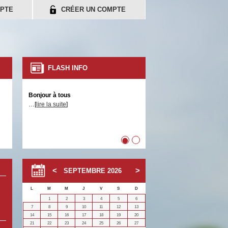
PTE
CRÉER UN COMPTE
FLASH INFO
Bonjour à tous
…[
lire la suite
]
•
•
SEPTEMBRE
2026
L
M
M
J
V
S
D
1
2
3
4
5
6
7
8
9
10
11
12
13
14
15
16
17
18
19
20
21
22
23
24
25
26
27