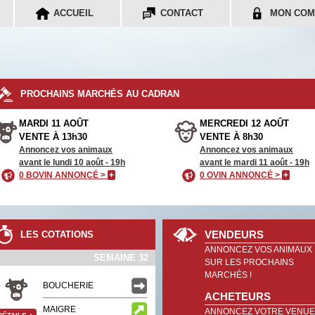
ACCUEIL
CONTACT
MON COM
PROCHAINS MARCHÉS AU CADRAN
MARDI 11 AOÛT
MERCREDI 12 AOÛT
VENTE À 13h30
VENTE À 8h30
Annoncez vos animaux
Annoncez vos animaux
avant le lundi 10 août - 19h
avant le mardi 11 août - 19h
0 BOVIN ANNONCÉ >
+
0 OVIN ANNONCÉ >
+
VENDEURS
LES COTATIONS
ANNONCEZ VOS ANIMAUX
SEMAINE 32
SUR LES PROCHAINS
MARCHÉS !
BOUCHERIE
ACHETEURS
MAIGRE
ANNONCEZ VOTRE VENUE