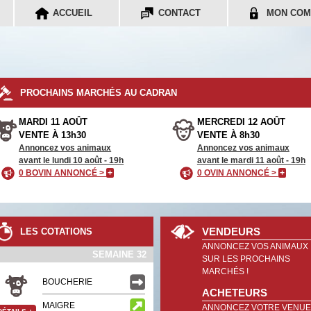
ACCUEIL
CONTACT
MON COM
PROCHAINS MARCHÉS AU CADRAN
MARDI 11 AOÛT
MERCREDI 12 AOÛT
VENTE À 13h30
VENTE À 8h30
Annoncez vos animaux
Annoncez vos animaux
avant le lundi 10 août - 19h
avant le mardi 11 août - 19h
0 BOVIN ANNONCÉ >
+
0 OVIN ANNONCÉ >
+
VENDEURS
LES COTATIONS
ANNONCEZ VOS ANIMAUX
SEMAINE 32
SUR LES PROCHAINS
MARCHÉS !
BOUCHERIE
ACHETEURS
MAIGRE
ANNONCEZ VOTRE VENUE