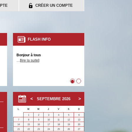
PTE
CRÉER UN COMPTE
FLASH INFO
Bonjour à tous
…[
lire la suite
]
•
•
SEPTEMBRE
2026
L
M
M
J
V
S
D
1
2
3
4
5
6
7
8
9
10
11
12
13
14
15
16
17
18
19
20
21
22
23
24
25
26
27