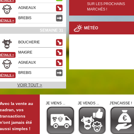
DÉTAILS
+
SUR LES PROCHAINS
AGNEAUX
MARCHÉS !
BREBIS
DÉTAILS
+
MÉTÉO
SEMAINE 31
BOUCHERIE
MAIGRE
DÉTAILS
+
AGNEAUX
BREBIS
DÉTAILS
+
VOIR TOUT >
Avec la vente au
JE VIENS ...
JE VENDS ...
J'ENCAISSE !
cadran, vos
transactions
n'ont jamais été
aussi simples !