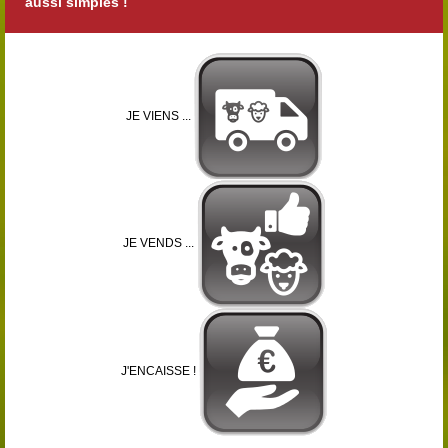
aussi simples !
JE VIENS ...
JE VENDS ...
J'ENCAISSE !