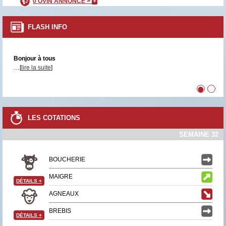
0 OVIN ANNONCÉ >
+
FLASH INFO
Bonjour à tous
…[
lire la suite
]
•
•
LES COTATIONS
SEMAINE 32
BOUCHERIE
MAIGRE
DÉTAILS
+
AGNEAUX
BREBIS
DÉTAILS
+