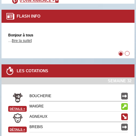
0 OVIN ANNONCÉ >
+
FLASH INFO
Bonjour à tous
…[
lire la suite
]
•
•
LES COTATIONS
SEMAINE 32
BOUCHERIE
MAIGRE
DÉTAILS
+
AGNEAUX
BREBIS
DÉTAILS
+