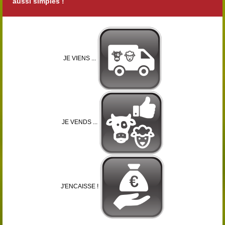
aussi simples !
JE VIENS ...
JE VENDS ...
J'ENCAISSE !