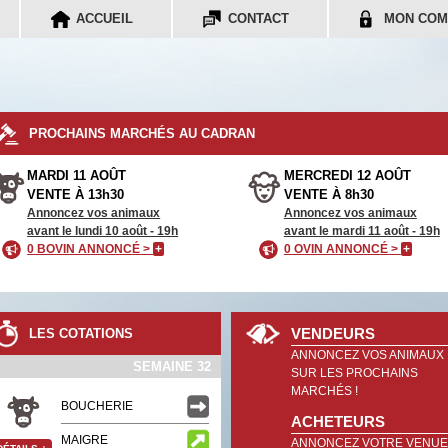
ACCUEIL
CONTACT
MON COM
PROCHAINS MARCHÉS AU CADRAN
MARDI 11 AOÛT
MERCREDI 12 AOÛT
VENTE À 13h30
VENTE À 8h30
Annoncez vos animaux
Annoncez vos animaux
avant le lundi 10 août - 19h
avant le mardi 11 août - 19h
0 BOVIN ANNONCÉ >
+
0 OVIN ANNONCÉ >
+
VENDEURS
LES COTATIONS
ANNONCEZ VOS ANIMAUX
SEMAINE 32
SUR LES PROCHAINS
MARCHÉS !
BOUCHERIE
ACHETEURS
MAIGRE
ANNONCEZ VOTRE VENUE