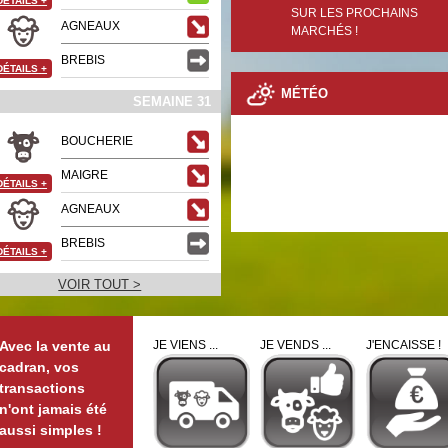
DÉTAILS
+
SUR LES PROCHAINS
AGNEAUX
MARCHÉS !
BREBIS
DÉTAILS
+
MÉTÉO
SEMAINE 31
BOUCHERIE
MAIGRE
DÉTAILS
+
AGNEAUX
BREBIS
DÉTAILS
+
VOIR TOUT >
Avec la vente au
JE VIENS ...
JE VENDS ...
J'ENCAISSE !
cadran, vos
transactions
n'ont jamais été
aussi simples !