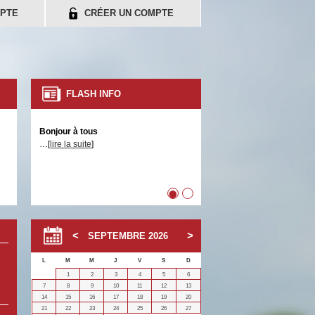
PTE
CRÉER UN COMPTE
FLASH INFO
Bonjour à tous
…[
lire la suite
]
•
•
SEPTEMBRE
2026
L
M
M
J
V
S
D
1
2
3
4
5
6
7
8
9
10
11
12
13
14
15
16
17
18
19
20
21
22
23
24
25
26
27