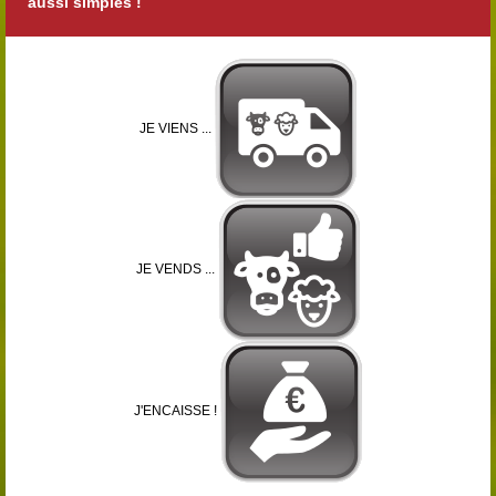
aussi simples !
JE VIENS ...
JE VENDS ...
J'ENCAISSE !