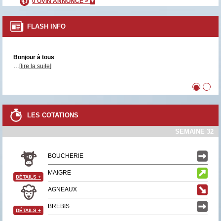
0 OVIN ANNONCÉ >
+
FLASH INFO
Bonjour à tous
…[
lire la suite
]
•
•
LES COTATIONS
SEMAINE 32
BOUCHERIE
MAIGRE
DÉTAILS
+
AGNEAUX
BREBIS
DÉTAILS
+