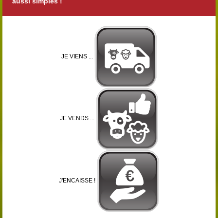
aussi simples !
JE VIENS ...
JE VENDS ...
J'ENCAISSE !