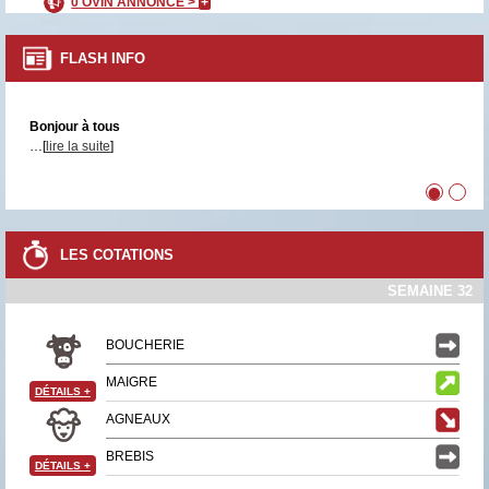
0 OVIN ANNONCÉ >
+
FLASH INFO
Bonjour à tous
…[
lire la suite
]
•
•
LES COTATIONS
SEMAINE 32
BOUCHERIE
MAIGRE
DÉTAILS
+
AGNEAUX
BREBIS
DÉTAILS
+