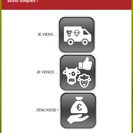
aussi simples !
JE VIENS ...
JE VENDS ...
J'ENCAISSE !