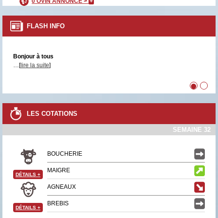
0 OVIN ANNONCÉ >
+
FLASH INFO
Bonjour à tous
…[
lire la suite
]
•
•
LES COTATIONS
SEMAINE 32
BOUCHERIE
MAIGRE
DÉTAILS
+
AGNEAUX
BREBIS
DÉTAILS
+