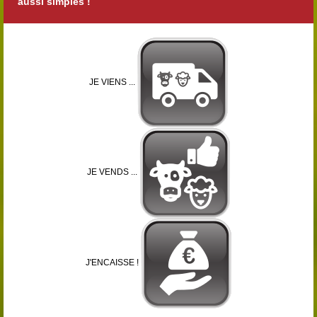
aussi simples !
JE VIENS ...
JE VENDS ...
J'ENCAISSE !