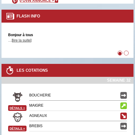
0 OVIN ANNONCÉ >
+
FLASH INFO
Bonjour à tous
…[
lire la suite
]
•
•
LES COTATIONS
SEMAINE 32
BOUCHERIE
MAIGRE
DÉTAILS
+
AGNEAUX
BREBIS
DÉTAILS
+