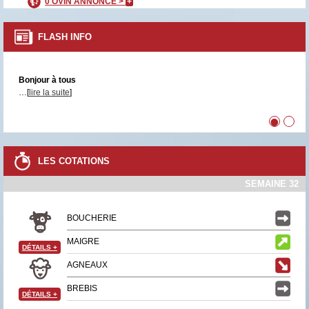
0 OVIN ANNONCÉ >
+
FLASH INFO
Bonjour à tous
…[
lire la suite
]
•
•
LES COTATIONS
SEMAINE 32
BOUCHERIE
MAIGRE
DÉTAILS
+
AGNEAUX
BREBIS
DÉTAILS
+