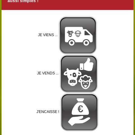
aussi simples !
JE VIENS ...
JE VENDS ...
J'ENCAISSE !