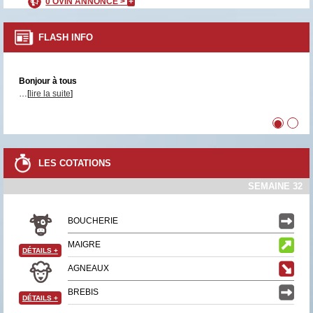
0 OVIN ANNONCÉ >
+
FLASH INFO
Bonjour à tous
…[
lire la suite
]
•
•
LES COTATIONS
SEMAINE 32
BOUCHERIE
MAIGRE
DÉTAILS
+
AGNEAUX
BREBIS
DÉTAILS
+