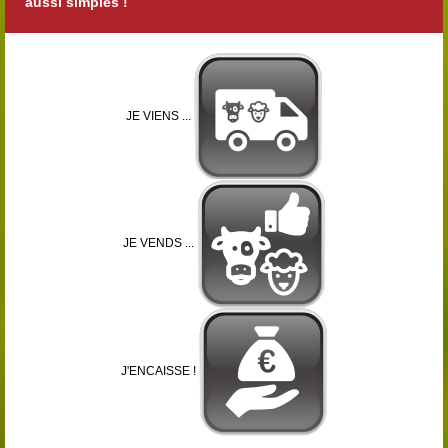
aussi simples !
JE VIENS ...
JE VENDS ...
J'ENCAISSE !