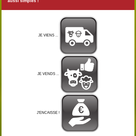
aussi simples !
JE VIENS ...
JE VENDS ...
J'ENCAISSE !