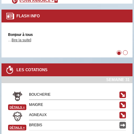
0 OVIN ANNONCÉ >
+
FLASH INFO
Bonjour à tous
…[
lire la suite
]
•
•
LES COTATIONS
SEMAINE 31
BOUCHERIE
MAIGRE
DÉTAILS
+
AGNEAUX
BREBIS
DÉTAILS
+