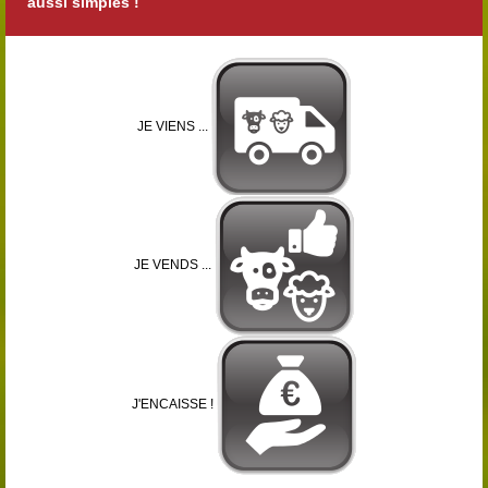
aussi simples !
JE VIENS ...
JE VENDS ...
J'ENCAISSE !