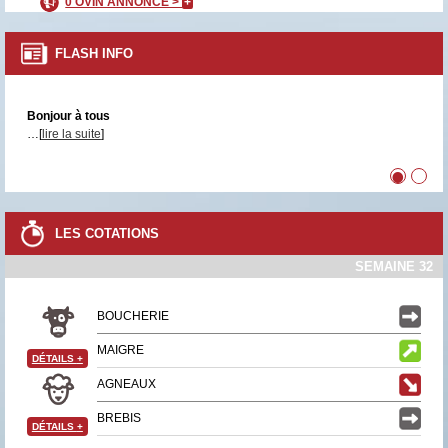
0 OVIN ANNONCÉ >
+
FLASH INFO
Bonjour à tous
…[
lire la suite
]
•
•
LES COTATIONS
SEMAINE 32
BOUCHERIE
MAIGRE
DÉTAILS
+
AGNEAUX
BREBIS
DÉTAILS
+