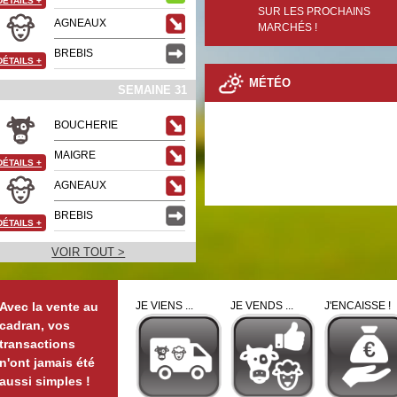
DÉTAILS
+
SUR LES PROCHAINS
AGNEAUX
MARCHÉS !
BREBIS
DÉTAILS
+
MÉTÉO
SEMAINE 31
BOUCHERIE
MAIGRE
DÉTAILS
+
AGNEAUX
BREBIS
DÉTAILS
+
VOIR TOUT >
Avec la vente au
JE VIENS ...
JE VENDS ...
J'ENCAISSE !
cadran, vos
transactions
n'ont jamais été
aussi simples !