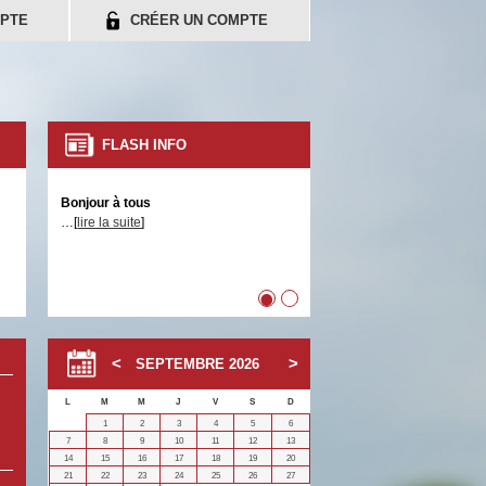
PTE
CRÉER UN COMPTE
FLASH INFO
Bonjour à tous
…[
lire la suite
]
•
•
SEPTEMBRE
2026
L
M
M
J
V
S
D
1
2
3
4
5
6
7
8
9
10
11
12
13
14
15
16
17
18
19
20
21
22
23
24
25
26
27