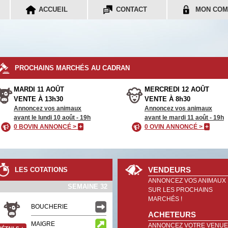
ACCUEIL
CONTACT
MON COM
PROCHAINS MARCHÉS AU CADRAN
MARDI 11 AOÛT
MERCREDI 12 AOÛT
VENTE À 13h30
VENTE À 8h30
Annoncez vos animaux
Annoncez vos animaux
avant le lundi 10 août - 19h
avant le mardi 11 août - 19h
0 BOVIN ANNONCÉ >
+
0 OVIN ANNONCÉ >
+
VENDEURS
LES COTATIONS
ANNONCEZ VOS ANIMAUX
SEMAINE 32
SUR LES PROCHAINS
MARCHÉS !
BOUCHERIE
ACHETEURS
MAIGRE
ANNONCEZ VOTRE VENUE