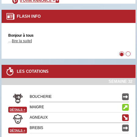
0 OVIN ANNONCÉ >
+
FLASH INFO
Bonjour à tous
…[
lire la suite
]
•
•
LES COTATIONS
SEMAINE 32
BOUCHERIE
MAIGRE
DÉTAILS
+
AGNEAUX
BREBIS
DÉTAILS
+