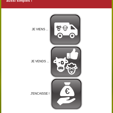
aussi simples !
JE VIENS ...
JE VENDS ...
J'ENCAISSE !