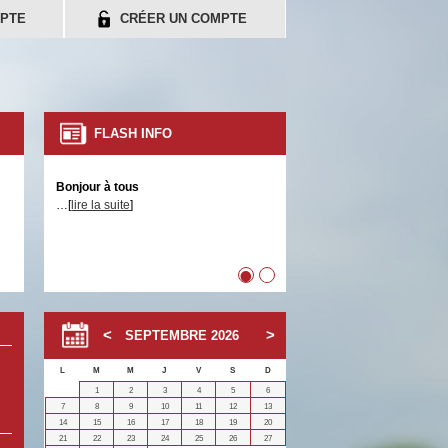
PTE
CRÉER UN COMPTE
FLASH INFO
Bonjour à tous
…[
lire la suite
]
•
•
SEPTEMBRE
2026
L
M
M
J
V
S
D
1
2
3
4
5
6
7
8
9
10
11
12
13
14
15
16
17
18
19
20
21
22
23
24
25
26
27