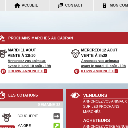
ACCUEIL
CONTACT
MON COM
PROCHAINS MARCHÉS AU CADRAN
MARDI 11 AOÛT
MERCREDI 12 AOÛT
VENTE À 13h30
VENTE À 8h30
Annoncez vos animaux
Annoncez vos animaux
avant le lundi 10 août - 19h
avant le mardi 11 août - 19h
0 BOVIN ANNONCÉ >
+
0 OVIN ANNONCÉ >
+
VENDEURS
LES COTATIONS
ANNONCEZ VOS ANIMAUX
SEMAINE 32
SUR LES PROCHAINS
MARCHÉS !
BOUCHERIE
ACHETEURS
MAIGRE
ANNONCEZ VOTRE VENUE