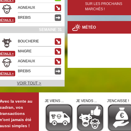
DÉTAILS
+
SUR LES PROCHAINS
AGNEAUX
MARCHÉS !
BREBIS
DÉTAILS
+
MÉTÉO
SEMAINE 31
BOUCHERIE
MAIGRE
DÉTAILS
+
AGNEAUX
BREBIS
DÉTAILS
+
VOIR TOUT >
Avec la vente au
JE VIENS ...
JE VENDS ...
J'ENCAISSE !
cadran, vos
transactions
n'ont jamais été
aussi simples !