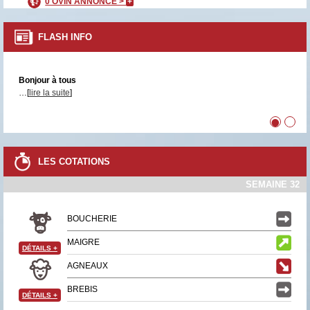
0 OVIN ANNONCÉ >
+
FLASH INFO
Bonjour à tous
…[
lire la suite
]
•
•
LES COTATIONS
SEMAINE 32
BOUCHERIE
MAIGRE
DÉTAILS
+
AGNEAUX
BREBIS
DÉTAILS
+