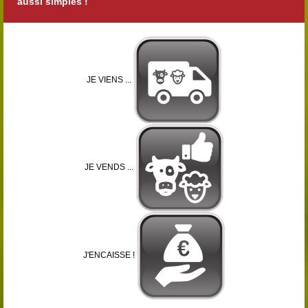
aussi simples !
JE VIENS ...
JE VENDS ...
J'ENCAISSE !