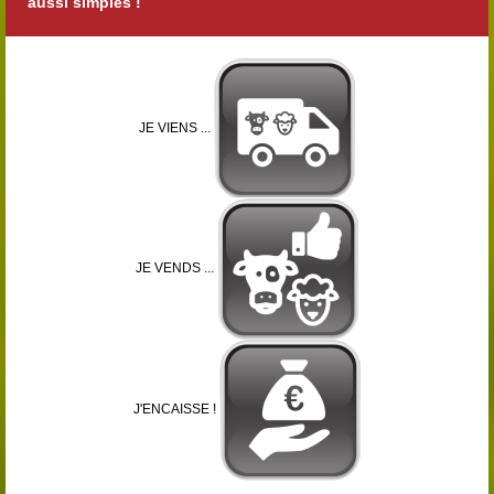
aussi simples !
JE VIENS ...
JE VENDS ...
J'ENCAISSE !