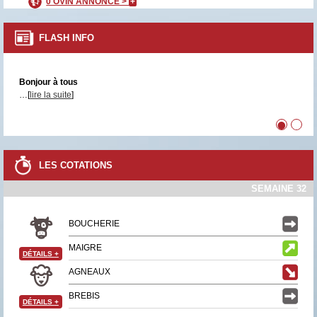
0 OVIN ANNONCÉ >
+
FLASH INFO
Bonjour à tous
…[
lire la suite
]
•
•
LES COTATIONS
SEMAINE 32
BOUCHERIE
MAIGRE
DÉTAILS
+
AGNEAUX
BREBIS
DÉTAILS
+