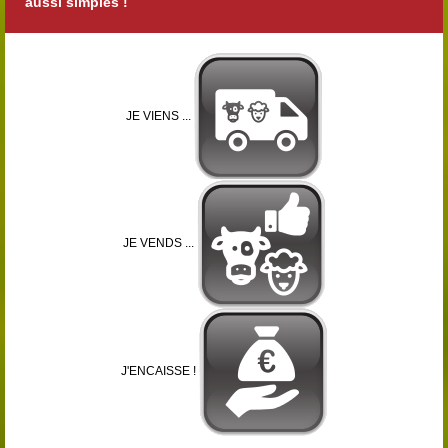
aussi simples !
JE VIENS ...
JE VENDS ...
J'ENCAISSE !