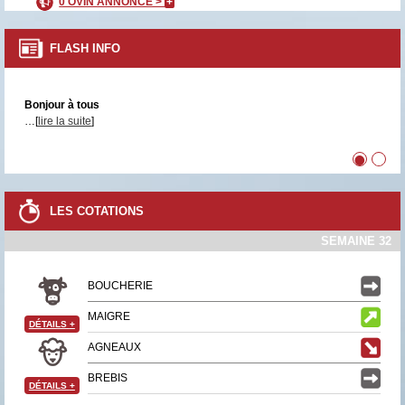
0 OVIN ANNONCÉ >
+
FLASH INFO
Bonjour à tous
…[
lire la suite
]
•
•
LES COTATIONS
SEMAINE 32
BOUCHERIE
MAIGRE
DÉTAILS
+
AGNEAUX
BREBIS
DÉTAILS
+