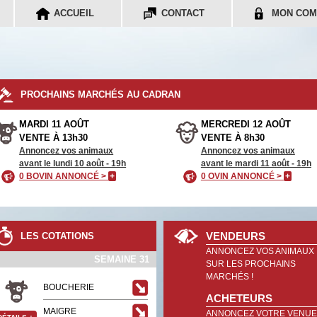
ACCUEIL
CONTACT
MON COM
PROCHAINS MARCHÉS AU CADRAN
MARDI 11 AOÛT
MERCREDI 12 AOÛT
VENTE À 13h30
VENTE À 8h30
Annoncez vos animaux
Annoncez vos animaux
avant le lundi 10 août - 19h
avant le mardi 11 août - 19h
0 BOVIN ANNONCÉ >
+
0 OVIN ANNONCÉ >
+
VENDEURS
LES COTATIONS
ANNONCEZ VOS ANIMAUX
SEMAINE 31
SUR LES PROCHAINS
MARCHÉS !
BOUCHERIE
ACHETEURS
MAIGRE
ANNONCEZ VOTRE VENUE