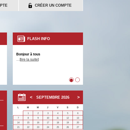
PTE
CRÉER UN COMPTE
FLASH INFO
Bonjour à tous
…[
lire la suite
]
•
•
SEPTEMBRE
2026
L
M
M
J
V
S
D
1
2
3
4
5
6
7
8
9
10
11
12
13
14
15
16
17
18
19
20
21
22
23
24
25
26
27