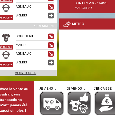
DÉTAILS
+
SUR LES PROCHAINS
AGNEAUX
MARCHÉS !
BREBIS
DÉTAILS
+
MÉTÉO
SEMAINE 30
BOUCHERIE
MAIGRE
DÉTAILS
+
AGNEAUX
BREBIS
DÉTAILS
+
VOIR TOUT >
Avec la vente au
JE VIENS ...
JE VENDS ...
J'ENCAISSE !
cadran, vos
transactions
n'ont jamais été
aussi simples !