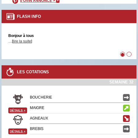
0 OVIN ANNONCÉ >
+
FLASH INFO
Bonjour à tous
…[
lire la suite
]
•
•
LES COTATIONS
SEMAINE 32
BOUCHERIE
MAIGRE
DÉTAILS
+
AGNEAUX
BREBIS
DÉTAILS
+