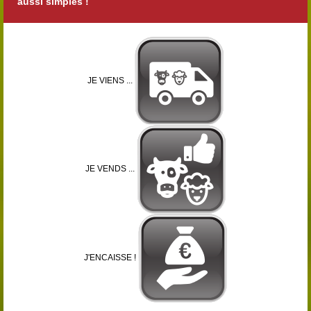
aussi simples !
JE VIENS ...
JE VENDS ...
J'ENCAISSE !