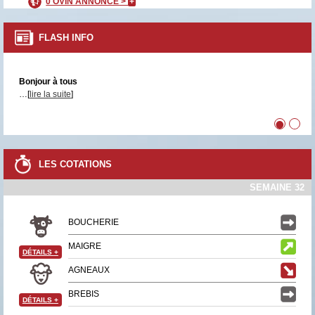
0 OVIN ANNONCÉ >
+
FLASH INFO
Bonjour à tous
…[
lire la suite
]
•
•
LES COTATIONS
SEMAINE 32
BOUCHERIE
MAIGRE
DÉTAILS
+
AGNEAUX
BREBIS
DÉTAILS
+