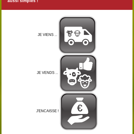
aussi simples !
JE VIENS ...
JE VENDS ...
J'ENCAISSE !