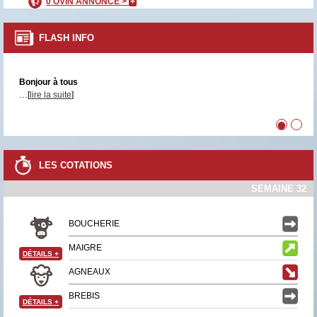
0 OVIN ANNONCÉ >
+
FLASH INFO
Bonjour à tous
…[
lire la suite
]
•
•
LES COTATIONS
SEMAINE 32
BOUCHERIE
MAIGRE
DÉTAILS
+
AGNEAUX
BREBIS
DÉTAILS
+