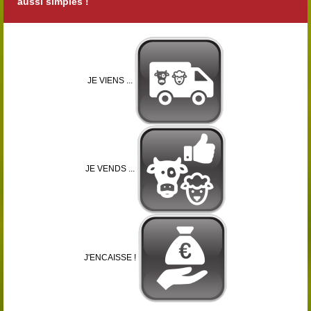
aussi simples !
JE VIENS ...
JE VENDS ...
J'ENCAISSE !