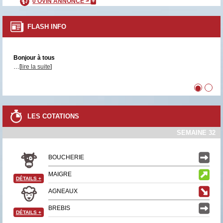
0 OVIN ANNONCÉ >
+
FLASH INFO
Bonjour à tous
…[
lire la suite
]
•
•
LES COTATIONS
SEMAINE 32
BOUCHERIE
MAIGRE
DÉTAILS
+
AGNEAUX
BREBIS
DÉTAILS
+