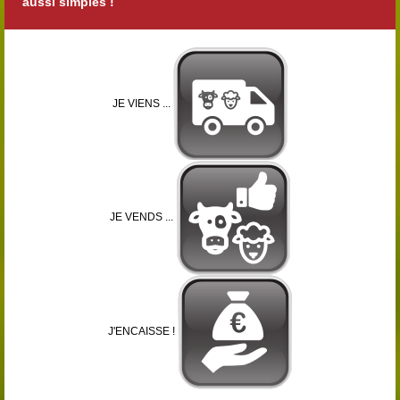
aussi simples !
JE VIENS ...
JE VENDS ...
J'ENCAISSE !