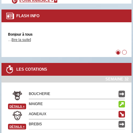
0 OVIN ANNONCÉ >
+
FLASH INFO
Bonjour à tous
…[
lire la suite
]
•
•
LES COTATIONS
SEMAINE 32
BOUCHERIE
MAIGRE
DÉTAILS
+
AGNEAUX
BREBIS
DÉTAILS
+