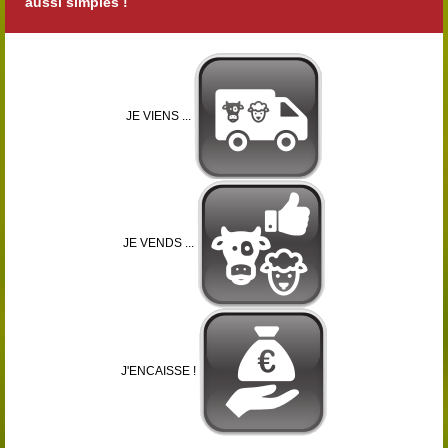
aussi simples !
JE VIENS ...
JE VENDS ...
J'ENCAISSE !