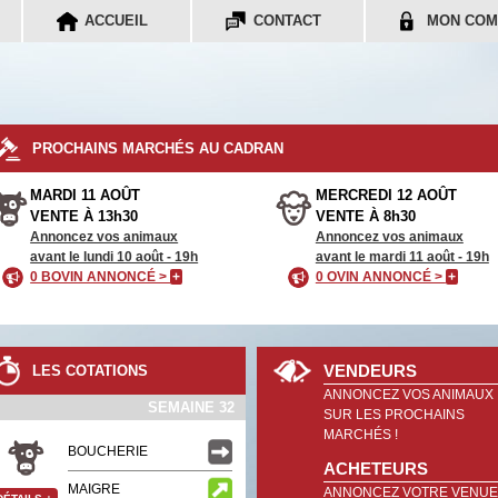
ACCUEIL
CONTACT
MON COM
PROCHAINS MARCHÉS AU CADRAN
MARDI 11 AOÛT
MERCREDI 12 AOÛT
VENTE À 13h30
VENTE À 8h30
Annoncez vos animaux
Annoncez vos animaux
avant le lundi 10 août - 19h
avant le mardi 11 août - 19h
0 BOVIN ANNONCÉ >
+
0 OVIN ANNONCÉ >
+
VENDEURS
LES COTATIONS
ANNONCEZ VOS ANIMAUX
SEMAINE 32
SUR LES PROCHAINS
MARCHÉS !
BOUCHERIE
ACHETEURS
MAIGRE
ANNONCEZ VOTRE VENUE