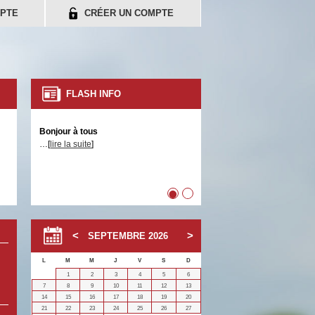
PTE
CRÉER UN COMPTE
FLASH INFO
Bonjour à tous
…[
lire la suite
]
•
•
SEPTEMBRE
2026
L
M
M
J
V
S
D
1
2
3
4
5
6
7
8
9
10
11
12
13
14
15
16
17
18
19
20
21
22
23
24
25
26
27