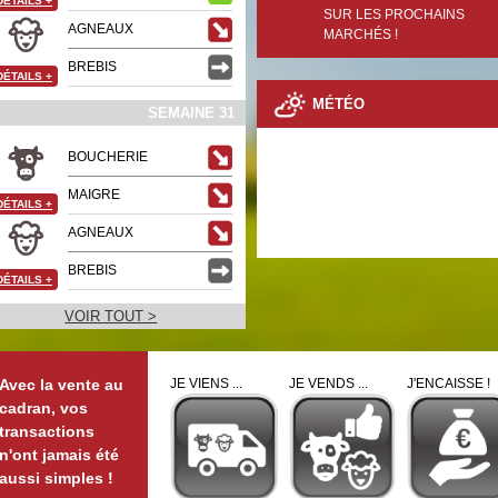
DÉTAILS
+
SUR LES PROCHAINS
AGNEAUX
MARCHÉS !
BREBIS
DÉTAILS
+
MÉTÉO
SEMAINE 31
BOUCHERIE
MAIGRE
DÉTAILS
+
AGNEAUX
BREBIS
DÉTAILS
+
VOIR TOUT >
Avec la vente au
JE VIENS ...
JE VENDS ...
J'ENCAISSE !
cadran, vos
transactions
n'ont jamais été
aussi simples !