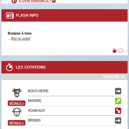
0 OVIN ANNONCÉ >
+
FLASH INFO
Bonjour à tous
…[
lire la suite
]
•
•
LES COTATIONS
SEMAINE 32
BOUCHERIE
MAIGRE
DÉTAILS
+
AGNEAUX
BREBIS
DÉTAILS
+