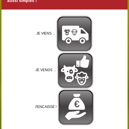
aussi simples !
JE VIENS ...
JE VENDS ...
J'ENCAISSE !