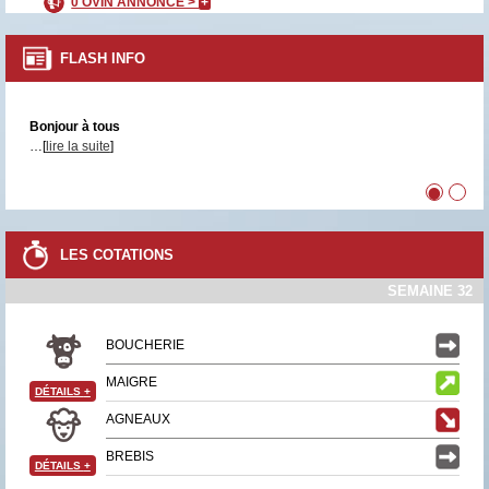
0 OVIN ANNONCÉ >
+
FLASH INFO
Bonjour à tous
…[
lire la suite
]
•
•
LES COTATIONS
SEMAINE 32
BOUCHERIE
MAIGRE
DÉTAILS
+
AGNEAUX
BREBIS
DÉTAILS
+