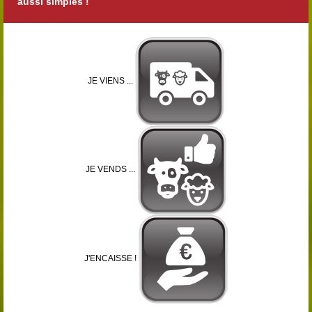
aussi simples !
JE VIENS ...
JE VENDS ...
J'ENCAISSE !