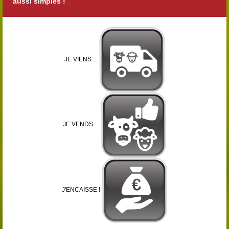
aussi simples !
JE VIENS ...
JE VENDS ...
J'ENCAISSE !