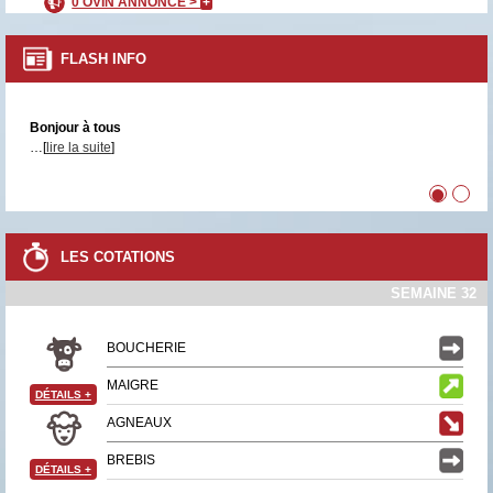
0 OVIN ANNONCÉ >
+
FLASH INFO
Bonjour à tous
…[
lire la suite
]
•
•
LES COTATIONS
SEMAINE 32
BOUCHERIE
MAIGRE
DÉTAILS
+
AGNEAUX
BREBIS
DÉTAILS
+