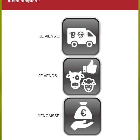
aussi simples !
JE VIENS ...
JE VENDS ...
J'ENCAISSE !