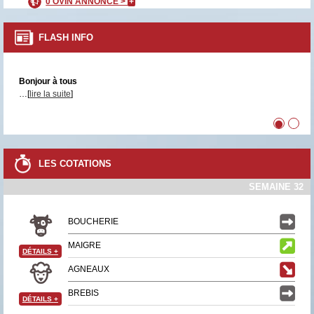
0 OVIN ANNONCÉ >
+
FLASH INFO
Bonjour à tous
…[
lire la suite
]
•
•
LES COTATIONS
SEMAINE 32
BOUCHERIE
MAIGRE
DÉTAILS
+
AGNEAUX
BREBIS
DÉTAILS
+