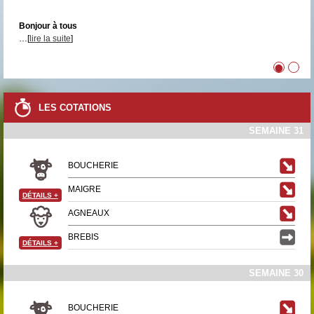
Bonjour à tous
…[
lire la suite
]
•
•
LES COTATIONS
SEMAINE 31
BOUCHERIE
MAIGRE
DÉTAILS
+
AGNEAUX
BREBIS
DÉTAILS
+
SEMAINE 30
BOUCHERIE