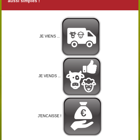
aussi simples !
JE VIENS ...
JE VENDS ...
J'ENCAISSE !