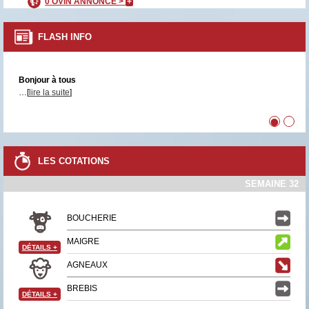
0 OVIN ANNONCÉ >
+
FLASH INFO
Bonjour à tous
…[
lire la suite
]
•
•
LES COTATIONS
SEMAINE 32
BOUCHERIE
MAIGRE
DÉTAILS
+
AGNEAUX
BREBIS
DÉTAILS
+