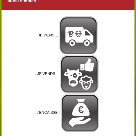
aussi simples !
JE VIENS ...
JE VENDS ...
J'ENCAISSE !