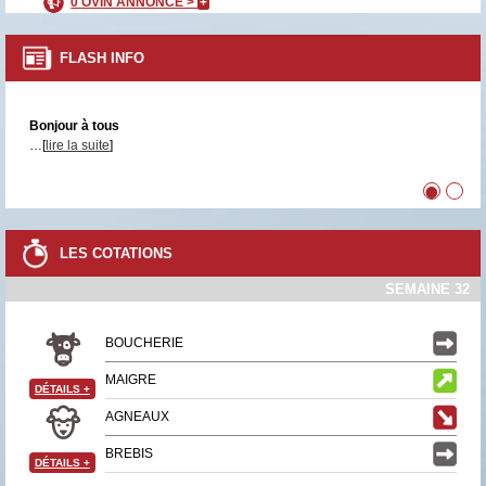
0 OVIN ANNONCÉ >
+
FLASH INFO
Bonjour à tous
…[
lire la suite
]
•
•
LES COTATIONS
SEMAINE 32
BOUCHERIE
MAIGRE
DÉTAILS
+
AGNEAUX
BREBIS
DÉTAILS
+